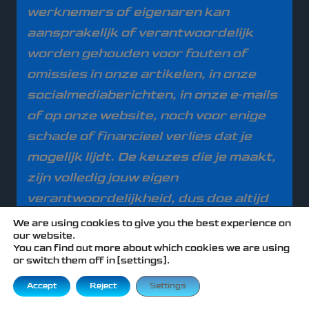
werknemers of eigenaren kan
aansprakelijk of verantwoordelijk
worden gehouden voor fouten of
omissies in onze artikelen, in onze
socialmediaberichten, in onze e‑mails
of op onze website, noch voor enige
schade of financieel verlies dat je
mogelijk lijdt. De keuzes die je maakt,
zijn volledig jouw eigen
verantwoordelijkheid, dus doe altijd
je eigen onderzoek (Do Your Own
We are using cookies to give you the best experience on
our website.
Research).
You can find out more about which cookies we are using
or switch them off in [settings].
Accept
Reject
Settings